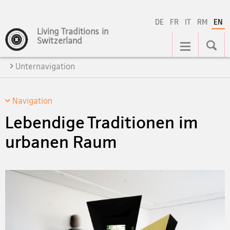
DE
FR
IT
RM
EN
Living Traditions in
Main
Switzerland
Navigation
Unternavigation
Navigation
Lebendige Traditionen im
urbanen Raum