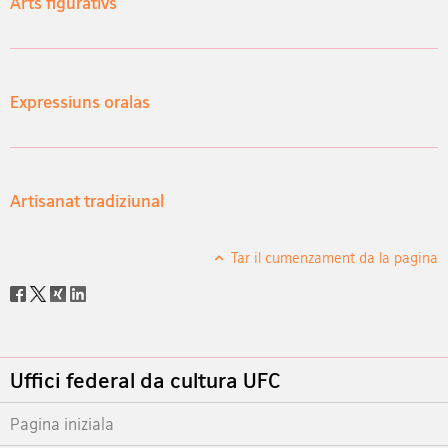
Arts figurativs
Expressiuns oralas
Artisanat tradiziunal
Tar il cumenzament da la pagina
Social
share
Footer
Uffici federal da cultura UFC
Pagina iniziala