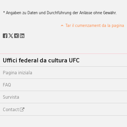
* Angaben zu Daten und Durchführung der Anlässe ohne Gewähr.
Tar il cumenzament da la pagina
Social
share
Footer
Uffici federal da cultura UFC
Pagina iniziala
FAQ
Survista
Contact
Footer