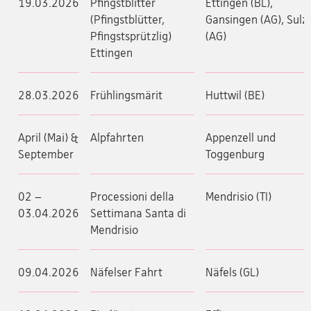
19.03.2026
Pfingstblitter
Ettingen (BL),
(Pfingstblütter,
Gansingen (AG), Sulz
Pfingstsprützlig)
(AG)
Ettingen
28.03.2026
Frühlingsmärit
Huttwil (BE)
April (Mai) &
Alpfahrten
Appenzell und
September
Toggenburg
02 –
Processioni della
Mendrisio (TI)
03.04.2026
Settimana Santa di
Mendrisio
09.04.2026
Näfelser Fahrt
Näfels (GL)