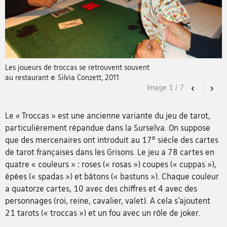
Les joueurs de troccas se retrouvent souvent
au restaurant © Silvia Conzett, 2011
Image
1
/
7
Previous
Nex
Le « Troccas » est une ancienne variante du jeu de tarot,
particulièrement répandue dans la Surselva. On suppose
e
que des mercenaires ont introduit au 17
siècle des cartes
de tarot françaises dans les Grisons. Le jeu a 78 cartes en
quatre « couleurs » : roses (« rosas ») coupes (« cuppas »),
épées (« spadas ») et bâtons (« bastuns »). Chaque couleur
a quatorze cartes, 10 avec des chiffres et 4 avec des
personnages (roi, reine, cavalier, valet). A cela s’ajoutent
21 tarots (« troccas ») et un fou avec un rôle de joker.