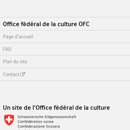
Footer
Office fédéral de la culture OFC
Page d'accueil
FAQ
Plan du site
Contact
Footer
Un site de l'Office fédéral de la culture