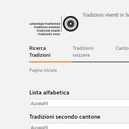
Tradizioni viventi in S
Navigation
Ricerca
Tradizioni
Canto
current
Tradizioni
svizzere
page
Breadcrumb
Pagina iniziale
Lista alfabetica
Auswahl
Auswahl
Tradizioni secondo cantone
Auswahl
Auswahl