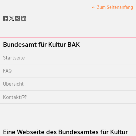
Zum Seitenanfang
Social
share
Footer
Bundesamt für Kultur BAK
Startseite
FAQ
Übersicht
Kontakt
Footer
Eine Webseite des Bundesamtes für Kultur