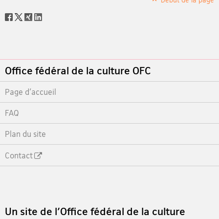
Social
share
Footer
Office fédéral de la culture OFC
Page d'accueil
FAQ
Plan du site
Contact
Footer
Un site de l'Office fédéral de la culture