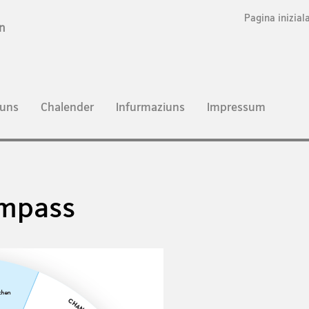
Pagina inizial
n
uns
Chalender
Infurmaziuns
Impressum
ompass