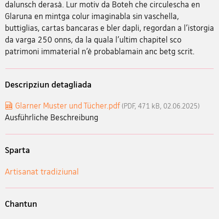
dalunsch derasà. Lur motiv da Boteh che circulescha en
Glaruna en mintga colur imaginabla sin vaschella,
buttiglias, cartas bancaras e bler dapli, regordan a l’istorgia
da varga 250 onns, da la quala l’ultim chapitel sco
patrimoni immaterial n’è probablamain anc betg scrit.
Descripziun detagliada
Glarner Muster und Tücher.pdf
(PDF, 471 kB, 02.06.2025)
Ausführliche Beschreibung
Sparta
Artisanat tradiziunal
Chantun