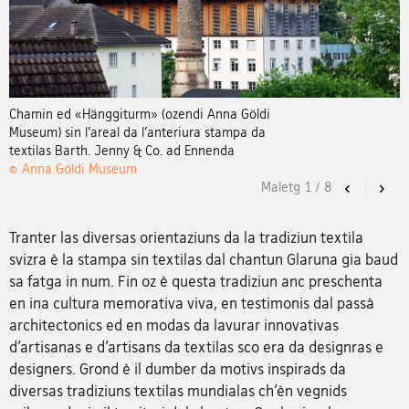
Chamin ed «Hänggiturm» (ozendi Anna Göldi
Museum) sin l’areal da l’anteriura stampa da
textilas Barth. Jenny & Co. ad Ennenda
© Anna Göldi Museum
Maletg
1
/
8
Previous
Nex
Tranter las diversas orientaziuns da la tradiziun textila
svizra è la stampa sin textilas dal chantun Glaruna gia baud
sa fatga in num. Fin oz è questa tradiziun anc preschenta
en ina cultura memorativa viva, en testimonis dal passà
architectonics ed en modas da lavurar innovativas
d’artisanas e d’artisans da textilas sco era da designras e
designers. Grond è il dumber da motivs inspirads da
diversas tradiziuns textilas mundialas ch’èn vegnids