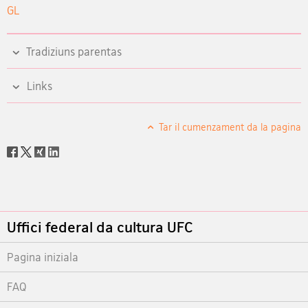
GL
Tradiziuns parentas
Links
Tar il cumenzament da la pagina
Social
share
Footer
Uffici federal da cultura UFC
Pagina iniziala
FAQ