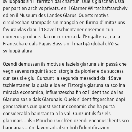
sviluppads sin il territori dal chantun. Quels giaschan ussa
per part en archivs privats, en il Glarner Wirtschaftsarchviv
ed en il Museum des Landes Glarus. Quests motivs
circuleschan stampads sin mangola en furma d’imitaziuns
favuraivlas dapi il 18avel tschientaner ensemen cun
numerus products da concurrenza da l’Engalterra, da la
Frantscha e dals Pajais Bass sin il martgà global ch’è sa
sviluppà alura.
Ozendi demussan ils motivs e faziels glarunais in passà che
vegn savens raquintà sco istorgia da pionier e da success
cun ses si e giu. Cunzunt la segunda mesadad dal 19avel
tschientaner, la quala è ida en l’istorgia glarunaisa sco ina
miracla economica, influenzescha fin oz l’identitad da las
Glarunaisas e dals Glarunais. Quels s’identifitgeschan dapi
generaziuns cun quest sectur economic che ha purtà
considerabla bainstanza a la val. Cunzunt ils faziels
glarunais – ils «Mouchoirs» ch’èn ozendi enconuschents sco
bandanas – èn daventads il simbol d’identificaziun