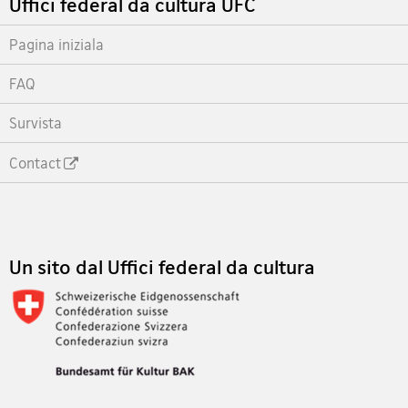
Uffici federal da cultura UFC
Pagina iniziala
FAQ
Survista
Contact
Footer
Un sito dal Uffici federal da cultura