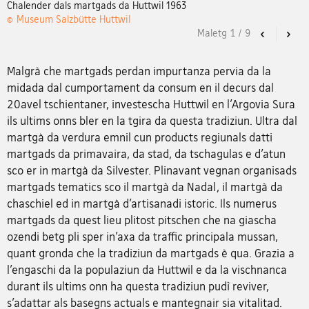
Chalender dals martgads da Huttwil 1963
© Museum Salzbütte Huttwil
Maletg
1
/
9
Previous
Nex
Malgrà che martgads perdan impurtanza pervia da la
midada dal cumportament da consum en il decurs dal
20avel tschientaner, investescha Huttwil en l’Argovia Sura
ils ultims onns bler en la tgira da questa tradiziun. Ultra dal
martgà da verdura emnil cun products regiunals datti
martgads da primavaira, da stad, da tschagulas e d’atun
sco er in martgà da Silvester. Plinavant vegnan organisads
martgads tematics sco il martgà da Nadal, il martgà da
chaschiel ed in martgà d’artisanadi istoric. Ils numerus
martgads da quest lieu plitost pitschen che na giascha
ozendi betg pli sper in’axa da traffic principala mussan,
quant gronda che la tradiziun da martgads è qua. Grazia a
l’engaschi da la populaziun da Huttwil e da la vischnanca
durant ils ultims onn ha questa tradiziun pudì reviver,
s’adattar als basegns actuals e mantegnair sia vitalitad.