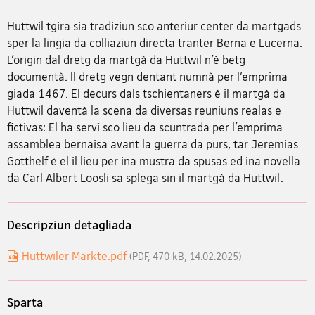
Huttwil tgira sia tradiziun sco anteriur center da martgads
sper la lingia da colliaziun directa tranter Berna e Lucerna.
L’origin dal dretg da martgà da Huttwil n’è betg
documentà. Il dretg vegn dentant numnà per l’emprima
giada 1467. El decurs dals tschientaners è il martgà da
Huttwil daventà la scena da diversas reuniuns realas e
fictivas: El ha servì sco lieu da scuntrada per l’emprima
assamblea bernaisa avant la guerra da purs, tar Jeremias
Gotthelf è el il lieu per ina mustra da spusas ed ina novella
da Carl Albert Loosli sa splega sin il martgà da Huttwil.
Descripziun detagliada
Huttwiler Märkte.pdf
(PDF, 470 kB, 14.02.2025)
Sparta