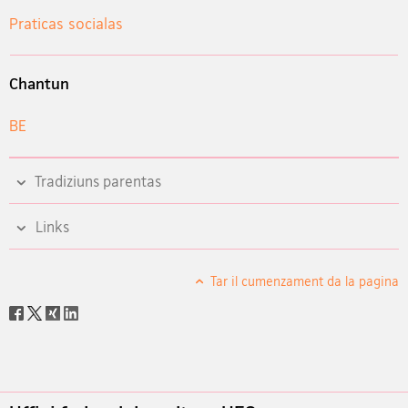
Praticas socialas
Chantun
BE
Tradiziuns parentas
Links
Tar il cumenzament da la pagina
Social
share
Footer