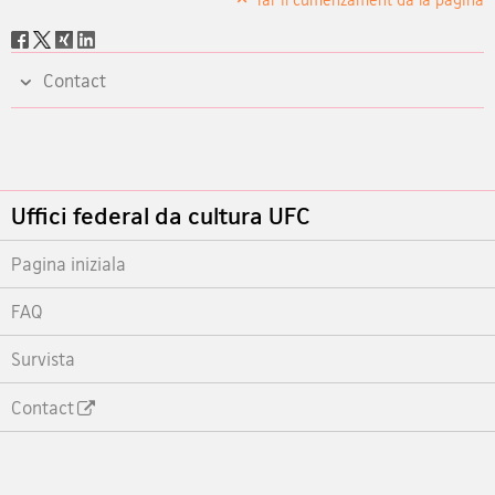
Social
share
Contact
Footer
Uffici federal da cultura UFC
Pagina iniziala
FAQ
Survista
Contact
Footer