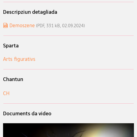
Descripziun detagliada
Demoszene
(PDF, 331 kB, 02.09.2024)
Sparta
Arts figurativs
Chantun
CH
Documents da video