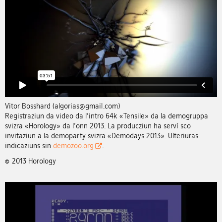
Vitor Bosshard (algorias@gmail.com)
Registraziun da video da l'intro 64k «Tensile» da la demogruppa
svizra «Horology» da l'onn 2013. La producziun ha servì sco
invitaziun a la demoparty svizra «Demodays 2013». Ulteriuras
indicaziuns sin
demozoo.org
.
© 2013 Horology