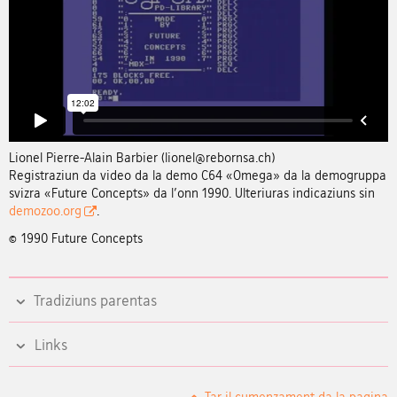
Lionel Pierre-Alain Barbier (lionel@rebornsa.ch)
Registraziun da video da la demo C64 «Omega» da la demogruppa
svizra «Future Concepts» da l'onn 1990. Ulteriuras indicaziuns sin
demozoo.org
.
© 1990 Future Concepts
Tradiziuns parentas
Links
Tar il cumenzament da la pagina