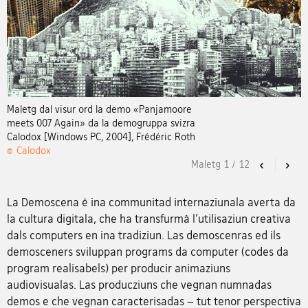
Maletg dal visur ord la demo «Panjamoore
meets 007 Again» da la demogruppa svizra
Calodox [Windows PC, 2004], Frédéric Roth
© Calodox
Maletg
1
/
12
Previous
Nex
La Demoscena è ina communitad internaziunala averta da
la cultura digitala, che ha transfurmà l'utilisaziun creativa
dals computers en ina tradiziun. Las demoscenras ed ils
demosceners sviluppan programs da computer (codes da
program realisabels) per producir animaziuns
audiovisualas. Las producziuns che vegnan numnadas
demos e che vegnan caracterisadas – tut tenor perspectiva