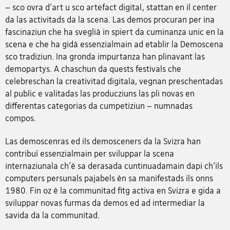
– sco ovra d'art u sco artefact digital, stattan en il center
da las activitads da la scena. Las demos procuran per ina
fascinaziun che ha sveglià in spiert da cuminanza unic en la
scena e che ha gidà essenzialmain ad etablir la Demoscena
sco tradiziun. Ina gronda impurtanza han plinavant las
demopartys. A chaschun da quests festivals che
celebreschan la creativitad digitala, vegnan preschentadas
al public e valitadas las producziuns las pli novas en
differentas categorias da cumpetiziun – numnadas
compos.
Las demoscenras ed ils demosceners da la Svizra han
contribuì essenzialmain per sviluppar la scena
internaziunala ch'è sa derasada cuntinuadamain dapi ch'ils
computers persunals pajabels èn sa manifestads ils onns
1980. Fin oz è la communitad fitg activa en Svizra e gida a
sviluppar novas furmas da demos ed ad intermediar la
savida da la communitad.