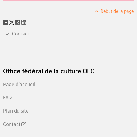
Début de la page
Social
share
Contact
Footer
Office fédéral de la culture OFC
Page d'accueil
FAQ
Plan du site
Contact
Footer