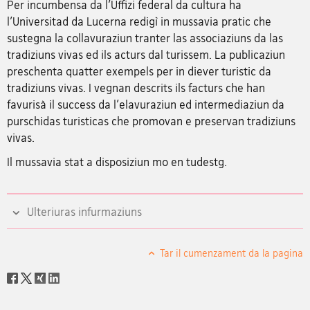
Per incumbensa da l'Uffizi federal da cultura ha
l'Universitad da Lucerna redigì in mussavia pratic che
sustegna la collavuraziun tranter las associaziuns da las
tradiziuns vivas ed ils acturs dal turissem. La publicaziun
preschenta quatter exempels per in diever turistic da
tradiziuns vivas. I vegnan descrits ils facturs che han
favurisà il success da l'elavuraziun ed intermediaziun da
purschidas turisticas che promovan e preservan tradiziuns
vivas.
Il mussavia stat a disposiziun mo en tudestg.
Ulteriuras infurmaziuns
Tar il cumenzament da la pagina
Social
share