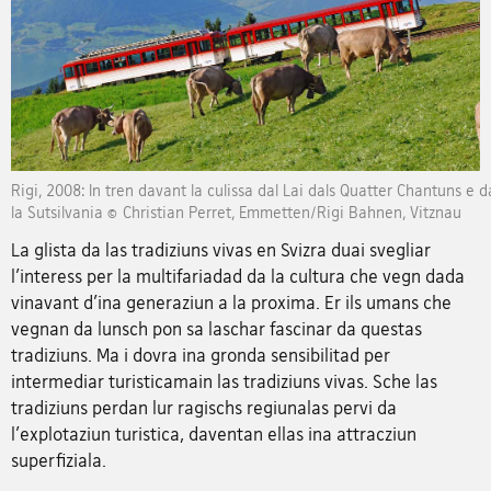
Rigi, 2008: In tren davant la culissa dal Lai dals Quatter Chantuns e
la Sutsilvania © Christian Perret, Emmetten/Rigi Bahnen, Vitznau
La glista da las tradiziuns vivas en Svizra duai svegliar
l'interess per la multifariadad da la cultura che vegn dada
vinavant d'ina generaziun a la proxima. Er ils umans che
vegnan da lunsch pon sa laschar fascinar da questas
tradiziuns. Ma i dovra ina gronda sensibilitad per
intermediar turisticamain las tradiziuns vivas. Sche las
tradiziuns perdan lur ragischs regiunalas pervi da
l'explotaziun turistica, daventan ellas ina attracziun
superfiziala.