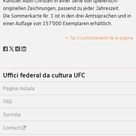
Künstler Albin Christen in einer Serie von spielerisch-
originellen Zeichnungen, passend zu jeder Jahreszeit.
Die Sommerkarte Nr. 1 ist in den drei Amtssprachen und in
einer Auflage von 157‘000 Exemplaren erhältlich.
Tar il cumenzament da la pagina
Social
share
Footer
Uffici federal da cultura UFC
Pagina iniziala
FAQ
Survista
Contact