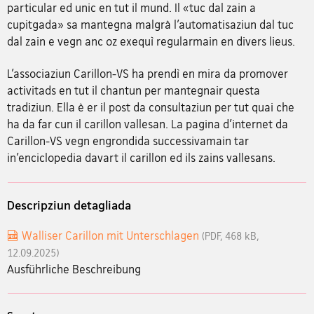
particular ed unic en tut il mund. Il «tuc dal zain a
cupitgada» sa mantegna malgrà l’automatisaziun dal tuc
dal zain e vegn anc oz exequì regularmain en divers lieus.
L’associaziun Carillon-VS ha prendì en mira da promover
activitads en tut il chantun per mantegnair questa
tradiziun. Ella è er il post da consultaziun per tut quai che
ha da far cun il carillon vallesan. La pagina d’internet da
Carillon-VS vegn engrondida successivamain tar
in’enciclopedia davart il carillon ed ils zains vallesans.
Descripziun detagliada
Walliser Carillon mit Unterschlagen
(PDF, 468 kB,
12.09.2025)
Ausführliche Beschreibung