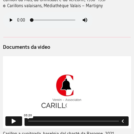
© Carillons valaisans, Médiathèque Valais – Martigny
Documents da video
Carillon a cupitgada, baselgia dal chastè da Rarogne, 2021