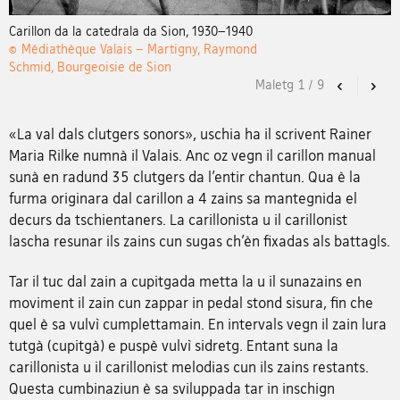
Carillon da la catedrala da Sion, 1930–1940
© Médiathèque Valais – Martigny, Raymond
Schmid, Bourgeoisie de Sion
Maletg
1
/
9
Previous
Nex
«La val dals clutgers sonors», uschia ha il scrivent Rainer
Maria Rilke numnà il Valais. Anc oz vegn il carillon manual
sunà en radund 35 clutgers da l’entir chantun. Qua è la
furma originara dal carillon a 4 zains sa mantegnida el
decurs da tschientaners. La carillonista u il carillonist
lascha resunar ils zains cun sugas ch’èn fixadas als battagls.
Tar il tuc dal zain a cupitgada metta la u il sunazains en
moviment il zain cun zappar in pedal stond sisura, fin che
quel è sa vulvì cumplettamain. En intervals vegn il zain lura
tutgà (cupitgà) e puspè vulvì sidretg. Entant suna la
carillonista u il carillonist melodias cun ils zains restants.
Questa cumbinaziun è sa sviluppada tar in inschign