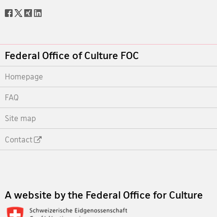
Social
share
Footer
Federal Office of Culture FOC
Homepage
FAQ
Site map
Contact
Footer
A website by the Federal Office for Culture