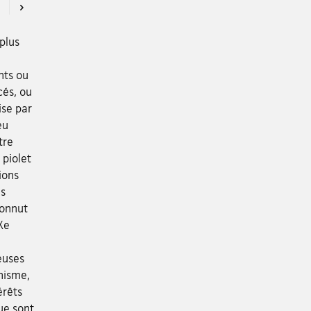
Previous
Next
plus
nts ou
cés, ou
ise par
eu
tre
 piolet
ions
es
connut
Xe
euses
inisme,
érêts
ue sont