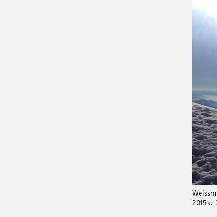
Weissmie
2015 © 