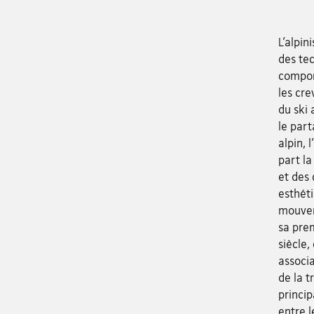
L’alpi
des tec
compor
les cre
du ski 
le part
alpin, 
part la
et des 
esthéti
mouveme
sa prem
siècle,
associa
de la t
princip
entre l