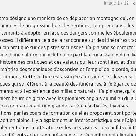
Image
1
/
12
nisme désigne une manière de se déplacer en montagne qui, en 
hniques de progression hors des sentiers , comprend aussi les
tements à adopter en face des dangers comme les ébouleme
vasses. Il diffère en cela de la randonnée sur des itinéraires tra
alpin pratiqué sur des pistes sécurisées. L’alpinisme se caractér
age d’une culture qui inclut d’une part la connaissance du mili
l’histoire des pratiques et des valeurs qui leur sont liées, et d’au
 maîtrise des techniques d’ascension et l’emploi de la corde, du
crampons. Cette culture est associée à des idées et des sensat
ques qui se réfèrent à la beauté des itinéraires, à l’élégance d
nts et à l’expérience des milieux naturels . L’alpinisme, qui 
ière heure de gloire avec les pionniers anglais au milieu du XI
 couvre maintenant une grande variété d’activités. Diverses
tions, par les cours de formation qu’elles proposent, sont port
radition alpine. Il y a également un intérêt artistique pour l’alp
alement dans la littérature et les arts visuels. Les conflits d’int
es différents acteurs en présence et le réchauffement climatiq