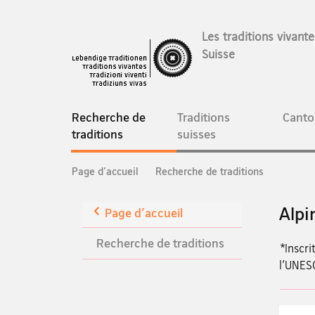
Les traditions vivant
Suisse
Navigation
Recherche de
Traditions
Canto
current
traditions
suisses
page
Breadcrumb
Page d'accueil
Recherche de traditions
Retour
Alpi
Page d'accueil
Recherche de traditions
*Inscri
l’UNES