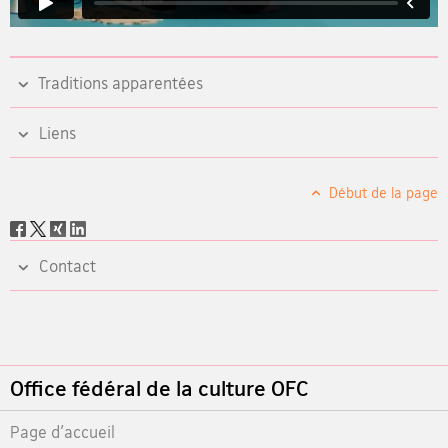
Traditions apparentées
Liens
Début de la page
Social
share
Contact
Footer
Office fédéral de la culture OFC
Page d'accueil