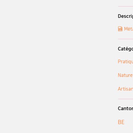
Descri
Méta
Catégo
Pratiq
Nature
Artisan
Canto
BE