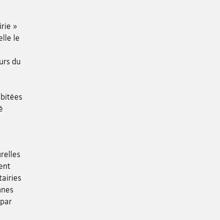
irie »
lle le
urs du
abitées
é
relles
ent
airies
nnes
 par