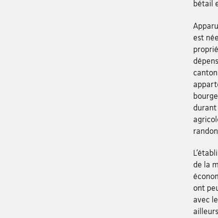
bétail 
Apparue
est née
proprié
dépense
canton
appart
bourgeo
durant 
agrico
randon
L’établ
de la 
économi
ont peu
avec le
ailleur