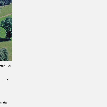
 environ
Previous
Next
re du