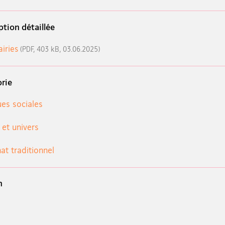
ption détaillée
iries
(PDF, 403 kB, 03.06.2025)
rie
ues sociales
 et univers
at traditionnel
n