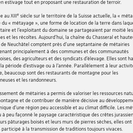
en estivage tout en proposant une restauration de terroir.
e
 au XIII
siècle sur le territoire de la Suisse actuelle, la « méta
 du « métayage », une forme de location de la terre dans laque
taire et l’exploitant du domaine se partageaient par moitié les
s et les récoltes. Aujourd’hui, la chaîne du Chasseral et haute
 de Neuchâtel comptent près d’une septantaine de métairies
enant principalement à des communes et des communautés
ises, des agriculteurs et des syndicats d’élevage. Elles sont h
la période d’estivage ou à l’année. Parallèlement à leur activit
le, beaucoup sont des restaurants de montagne pour les
neuses et les randonneurs.
issement de métairies a permis de valoriser les ressources natu
montagne et de contribuer de manière décisive au développem
que d’une région peu accessible et au climat difficile. Les mét
 à peu façonné le paysage caractéristique des crêtes jurassie
urs pâturages boisés et leurs murs de pierres sèches, elles ont
s participé à la transmission de traditions toujours vivaces.