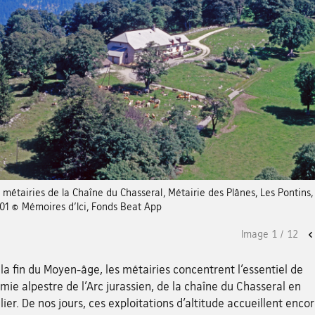
métairies de la Chaîne du Chasseral, Métairie des Plânes, Les Pontins,
01 © Mémoires d’Ici, Fonds Beat App
Image
1
/
12
la fin du Moyen-âge, les métairies concentrent l’essentiel de
mie alpestre de l’Arc jurassien, de la chaîne du Chasseral en
lier. De nos jours, ces exploitations d’altitude accueillent enco