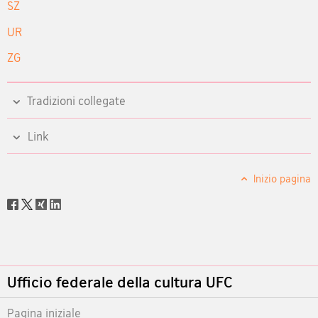
SZ
UR
ZG
Tradizioni collegate
Link
Inizio pagina
Social
share
Footer
Ufficio federale della cultura UFC
Pagina iniziale