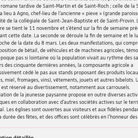
e romane tardive de Saint-Martin et de Saint-Roch ; celle de la 
a lieu à Agno, chef-lieu de l’ancienne « pieve » (grande paroiss
té de la collégiale de Saint-Jean-Baptiste et de Saint-Provin. 
e se tient le 11 novembre et s’étend sur la fin de semaine pr
ant cette date. La seconde se déroule la fin de semaine et le lu
roche de la date du 8 mars. Les deux manifestations, qui comp
osition de bétail, de véhicules et de machines agricoles, tém
poque pas si lointaine où la population vivait au rythme des sa
rs des cinquante dernières années, la composante agricole a
ssivement cédé le pas aux stands proposant des produits loca
s, miel, fromages, vins), vêtements, jouets et autres bibelots. 
 est réservé au divertissement, notamment aux carrousels.
iation de la jeunesse paysanne propose en outre diverses activ
ques en collaboration avec d’autres sociétés actives sur le terri
l. Les églises sont ouvertes aux visiteurs et aux fidèles penda
a durée des fêtes, et des offices sont célébrés en l’honneur des 
ption détaillée