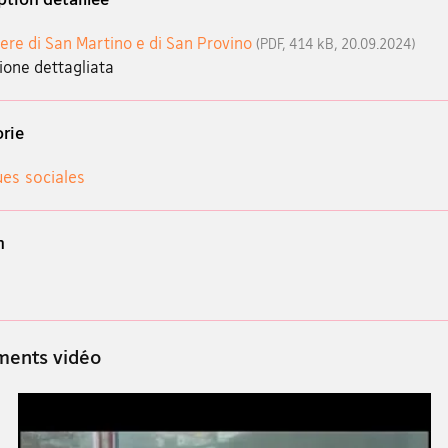
iere di San Martino e di San Provino
(PDF, 414 kB, 20.09.2024)
ione dettagliata
rie
ues sociales
n
ents vidéo