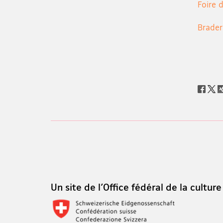
Foire 
Braderi
Social
share
Footer
Footer
Un site de l'Office fédéral de la culture