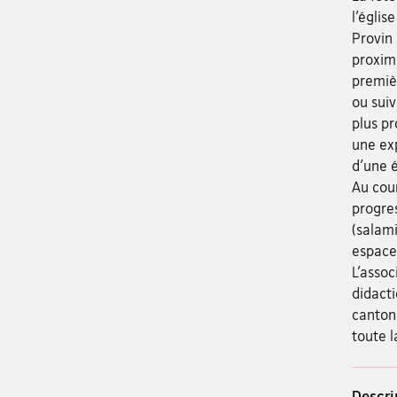
l’églis
Provin 
proximi
premièr
ou suiv
plus p
une exp
d’une é
Au cou
progre
(salami
espace
L’assoc
didacti
cantona
toute l
Descri