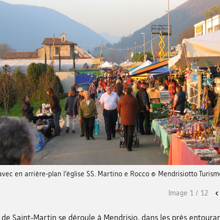
vec en arrière-plan l’église SS. Martino e Rocco © Mendrisiotto Turism
Image
1
/
12
 de Saint-Martin se déroule à Mendrisio, dans les prés entoura