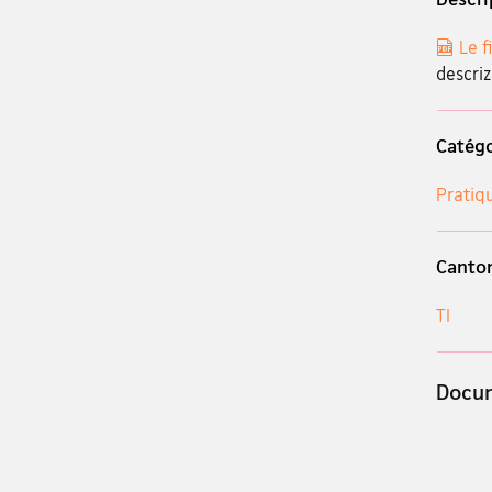
Le f
descriz
Catégo
Pratiq
Canto
TI
Docum