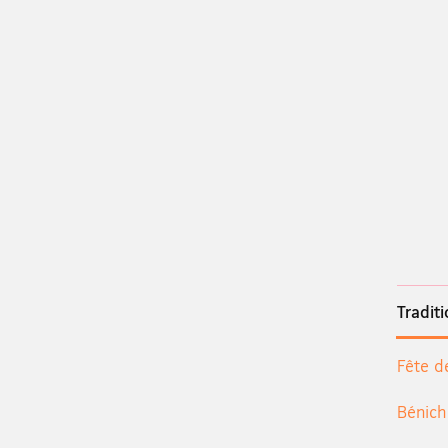
Tradit
Fête d
Bénic