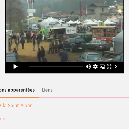
ions apparentées
Liens
e la Saint-Alban
hon