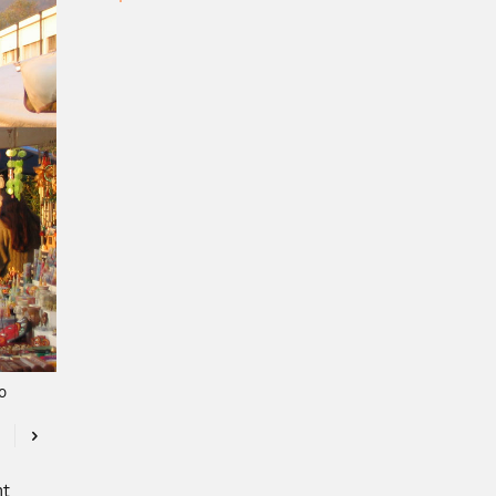
o
Previous
Next
nt