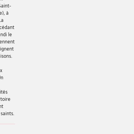
Saint-
e), à
La
écédant
ndi le
rennent
oignent
isons.
ux
Un
ités
toire
nt
saints.