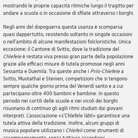
mostrando le proprie capacità ritmiche lungo il tragitto per
andare a scuola o in occasione di sfilate attraverso i borghi.
Negli anni del dopoguerra questa usanza è scomparsa
quasi dappertutto, resistendo soltanto in singole occasioni
o nell’ambito di alcune manifestazioni folcloristiche. Unica
eccezione: il Cantone di Svitto, dove la tradizione del
Chlefele
è restata viva presso gran parte della popolazione
grazie alle efficaci misure di tutela promosse negli anni
Sessanta e Duemila. Tra queste anche i
Priis-Chlefele
a
Svitto, Muotathal e Steinen, competizioni che si tengono
sempre qualche giorno prima del Venerdì santo e a cui
partecipano oltre 400 bambini e bambine. In questo
periodo nei cortili delle scuole e nei vicoli dei borghi
risuonano di continuo gli agili ritmi studiati dai giovani
interpreti. L’associazione «s’Chlefele läbt» garantisce una
tutela attiva della tradizione. Inoltre, alcuni gruppi di
musica popolare utilizzano i
Chlefeli
come strumenti di
accompagnamento, senza tuttavia accordarvi