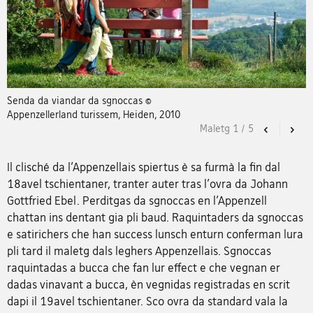
Senda da viandar da sgnoccas ©
Appenzellerland turissem, Heiden, 2010
Maletg
1
/
5
Previous
Nex
Il clisché da l'Appenzellais spiertus è sa furmà la fin dal
18avel tschientaner, tranter auter tras l'ovra da Johann
Gottfried Ebel. Perditgas da sgnoccas en l'Appenzell
chattan ins dentant gia pli baud. Raquintaders da sgnoccas
e satirichers che han success lunsch enturn conferman lura
pli tard il maletg dals leghers Appenzellais. Sgnoccas
raquintadas a bucca che fan lur effect e che vegnan er
dadas vinavant a bucca, èn vegnidas registradas en scrit
dapi il 19avel tschientaner. Sco ovra da standard vala la