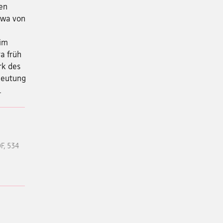
en
twa von
 im
a früh
rk des
deutung
.
F, 534