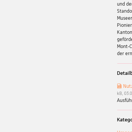
und de
Stando
Museen
Pionier
Kanton
geförd
Mont-C
der er
Detail
Nutz
kB, 03.
Ausfüh
Katego