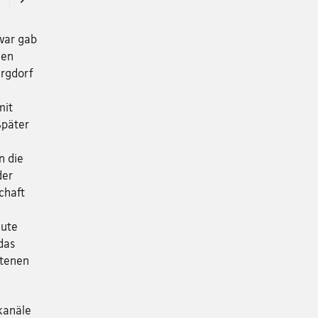
Zwar gab
den
urgdorf
mit
Später
n die
der
chaft
eute
das
ltenen
kanäle