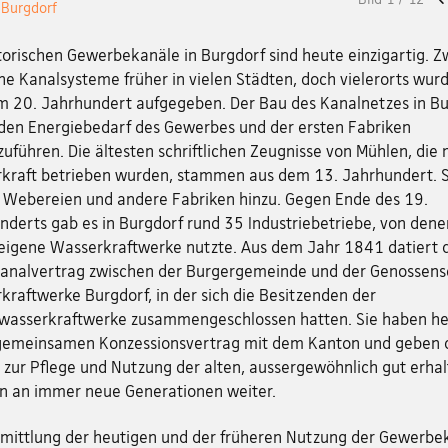
 Burgdorf
torischen Gewerbekanäle in Burgdorf sind heute einzigartig. 
he Kanalsysteme früher in vielen Städten, doch vielerorts wur
im 20. Jahrhundert aufgegeben. Der Bau des Kanalnetzes in B
f den Energiebedarf des Gewerbes und der ersten Fabriken
uführen. Die ältesten schriftlichen Zeugnisse von Mühlen, die 
kraft betrieben wurden, stammen aus dem 13. Jahrhundert. 
Webereien und andere Fabriken hinzu. Gegen Ende des 19.
nderts gab es in Burgdorf rund 35 Industriebetriebe, von dene
 eigene Wasserkraftwerke nutzte. Aus dem Jahr 1841 datiert 
Kanalvertrag zwischen der Burgergemeinde und der Genossens
kraftwerke Burgdorf, in der sich die Besitzenden der
twasserkraftwerke zusammengeschlossen hatten. Sie haben h
gemeinsamen Konzessionsvertrag mit dem Kanton und geben 
 zur Pflege und Nutzung der alten, aussergewöhnlich gut erha
n an immer neue Generationen weiter.
rmittlung der heutigen und der früheren Nutzung der Gewerbe