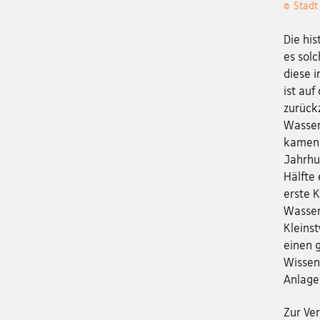
© Stadt
Die his
es solc
diese 
ist au
zurückz
Wasser
kamen 
Jahrhu
Hälfte
erste 
Wasser
Kleins
einen 
Wissen
Anlage
Zur Ve