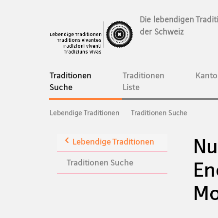
Die lebendigen Tradit
der Schweiz
Hauptnavigation
Traditionen
Traditionen
Kanto
current
Suche
Liste
page
Seitenpfad
Lebendige Traditionen
Traditionen Suche
(Breadcrumb)
Nu
Zurück
Lebendige Traditionen
zur
Traditionen Suche
En
Übersicht
Mo