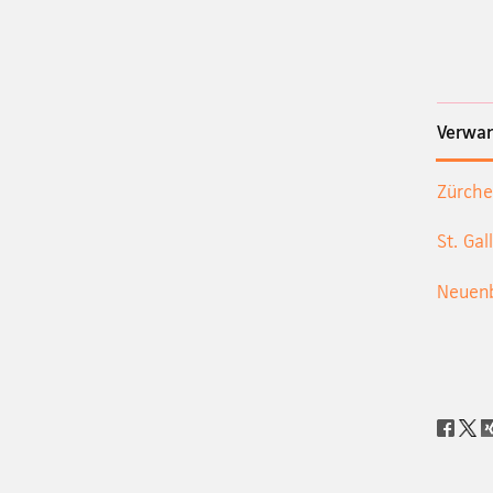
Verwan
Zürche
St. Gal
Neuenb
Social
share