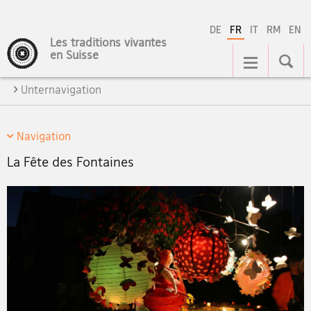
DE
FR
IT
RM
EN
Les traditions vivantes
Navigation
en Suisse
Unternavigation
Navigation
La Fête des Fontaines