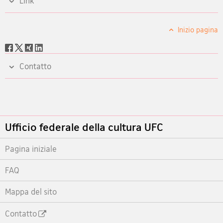
Link
Inizio pagina
Social
share
Contatto
Footer
Ufficio federale della cultura UFC
Pagina iniziale
FAQ
Mappa del sito
Contatto