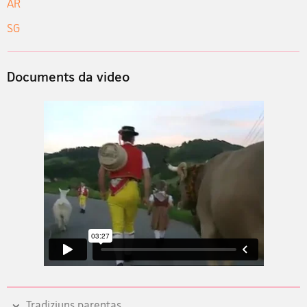
AR
SG
Documents da video
Tradiziuns parentas