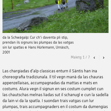
da la Schwägalp: Cur ch'i daventa pli stip,
prendan ils signuns las plumpas da las vatgas
sin lur spatlas © Hans Hürlemann, Urnäsch,
2001
Maletg
1
/
7
Previous
Nex
Las chargiadas d'alp classicas enturn il Säntis han ina
choreografia tradiziunala. Il til vegn manà da las chauras
appenzellaisas, accumpagnadas da mattas e mats en
costums. Alura vegn il signun en ses costum cumplet cun
las chautschas melnas liadas sut il schanugl e cun la sadella
da lain vi da la spatla. I suondan trais vatgas cun lur
plumpas, trais accumpagnaders en il costum da dumengias