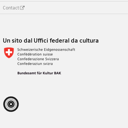
Contact
Footer
Un sito dal Uffici federal da cultura