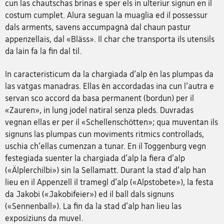
cun las chautschas brinas e sper els in ulteriur signun en il
costum cumplet. Alura seguan la muaglia ed il possessur
dals arments, savens accumpagnà dal chaun pastur
appenzellais, dal «Bläss». Il char che transporta ils utensils
da lain fa la fin dal til.
In caracteristicum da la chargiada d'alp èn las plumpas da
las vatgas manadras. Ellas èn accordadas ina cun l'autra e
servan sco accord da basa permanent (bordun) per il
«Zauren», in lung jodel natiral senza pleds. Duvradas
vegnan ellas er per il «Schellenschötten»; qua muventan ils
signuns las plumpas cun moviments ritmics controllads,
uschia ch'ellas cumenzan a tunar. En il Toggenburg vegn
festegiada suenter la chargiada d'alp la fiera d'alp
(«Älplerchilbi») sin la Sellamatt. Durant la stad d'alp han
lieu en il Appenzell il tramegl d'alp («Alpstobete»), la festa
da Jakobi («Jakobifeier») ed il ball dals signuns
(«Sennenball»). La fin da la stad d'alp han lieu las
exposiziuns da muvel.