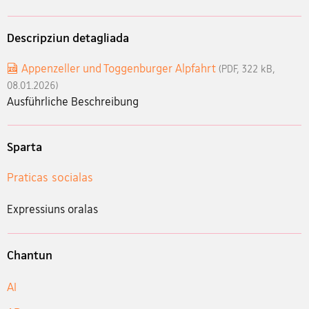
Descripziun detagliada
Appenzeller und Toggenburger Alpfahrt
(PDF, 322 kB,
08.01.2026)
Ausführliche Beschreibung
Sparta
Praticas socialas
Expressiuns oralas
Chantun
AI