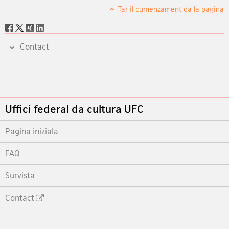
Tar il cumenzament da la pagina
Social
share
Contact
Footer
Uffici federal da cultura UFC
Pagina iniziala
FAQ
Survista
Contact
Footer