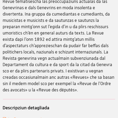
Revue tematisescha las preoccupaziuns actualas da las
Genevrinas e dals Genevrins en moda insolenta e
divertenta. Ina gruppa da cumediantas e cumediants, da
musicistas e musicists e da sautunzas e sautunzs la
preparan mintg’onn sut l’egida d’in u da plirs reschissurs
umoristics ch’èn en general auturs da texts. La Revue
exista dapi l’onn 1892 ed attira mintg’atun millis
d’aspectaturs ch’apprezieschan da pudair far beffas dals
politichers locals, naziunals e schizunt internaziunals. La
Revista genevrina vegn actualmain subvenziunada dal
Departament da cultura e da sport da la citad da Genevra
sco er da plirs partenaris privats. I existivan u vegnan
creadas occasiunalmain anc autras «Revues» che sa basan
sin il medem model sco per exempel la «Revue de l’Ordre
des avocats» u la «Revue des députés».
Descripziun detagliada