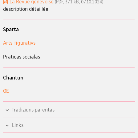
La Revue genevoise
(PDF, 371 kB, 07.10.2024)
description détaillée
Sparta
Arts figurativs
Praticas socialas
Chantun
GE
Tradiziuns parentas
Links