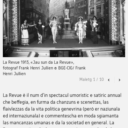
La Revue 1913, «Jau sun da La Revue»,
fotograf Frank Henri Jullien © BGE-CIG/ Frank
Henri Jullien
Maletg
1
/
10
Previous
Nex
La Revue è il num d’in spectacul umoristic e satiric annual
che beffegia, en furma da chanzuns e scenettas, las
flaivlezzas da la vita politica genevrina (però er naziunala
ed internaziunala) e commentescha en moda sgiamanta
las mancanzas umanas e da la societad en general. La