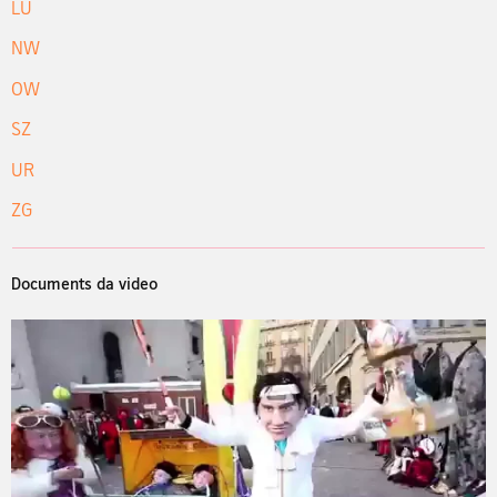
LU
NW
OW
SZ
UR
ZG
Documents da video