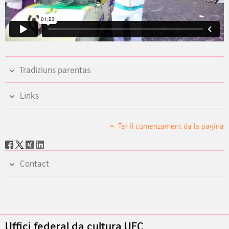
Tradiziuns parentas
Links
Tar il cumenzament da la pagina
Social
share
Contact
Footer
Uffici federal da cultura UFC