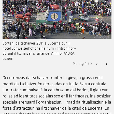
Cortegi da tschaiver 2011 a Lucerna cun il
hotel Schweizerhof che ha num «Fritschihof»
durant il tschaiver © Emanuel Ammon/AURA,
Luzern
Maletg
1
/
8
Previous
Nex
Occurrenzas da tschaiver tranter la gievgia grassa ed il
mardi da tschaiver èn derasadas en tut la Svizra centrala.
Lur tratg cuminaivel è la celebraziun dal barlot, il gieu cun
rollas ed identitads socialas sco er il far fracass. Ina posiziun
speziala areguard l'organisaziun, il grad da ritualisaziun e la
forza d'attracziun ha il tschaiver da la citad da Lucerna. En