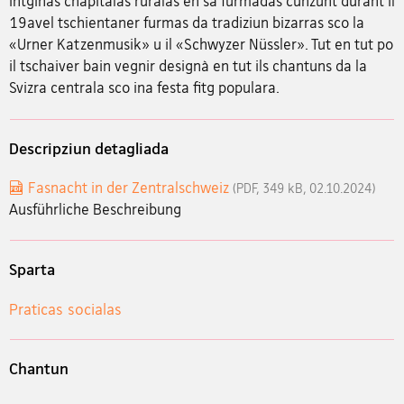
intginas chapitalas ruralas èn sa furmadas cunzunt durant il
19avel tschientaner furmas da tradiziun bizarras sco la
«Urner Katzenmusik» u il «Schwyzer Nüssler». Tut en tut po
il tschaiver bain vegnir designà en tut ils chantuns da la
Svizra centrala sco ina festa fitg populara.
Descripziun detagliada
Fasnacht in der Zentralschweiz
(PDF, 349 kB, 02.10.2024)
Ausführliche Beschreibung
Sparta
Praticas socialas
Chantun