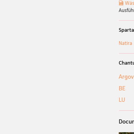
Wäs
Ausfüh
Sparta
Natira
Chant
Argov
BE
LU
Docum