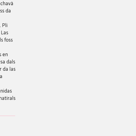
n chavà
oss da
 Pli
 Las
s foss
s en
sa dals
r da las
da
gnidas
natirals