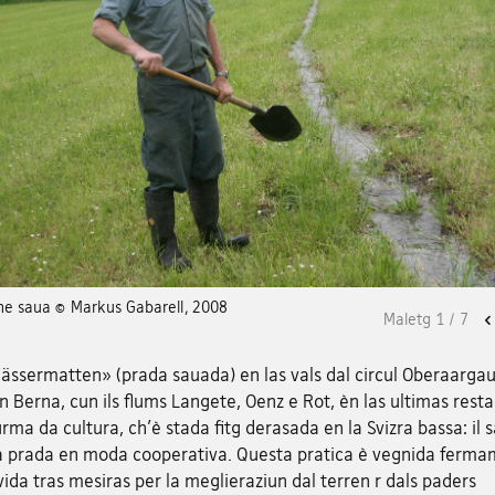
che saua © Markus Gabarell, 2008
Maletg
1
/
7
ässermatten» (prada sauada) en las vals dal circul Oberaargau
 Berna, cun ils flums Langete, Oenz e Rot, èn las ultimas rest
urma da cultura, ch'è stada fitg derasada en la Svizra bassa: il 
la prada en moda cooperativa. Questa pratica è vegnida ferma
da tras mesiras per la meglieraziun dal terren r dals paders