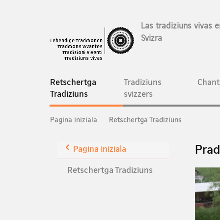
Las tradiziuns vivas e
Svizra
Hauptnavigation
Retschertga
Tradiziuns
Chant
current
Tradiziuns
svizzers
page
Breadcrumb
Pagina iniziala
Retschertga Tradiziuns
Zurück
Prad
Pagina iniziala
Retschertga Tradiziuns