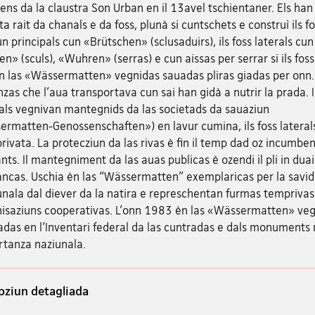
iens da la claustra Son Urban en il 13avel tschientaner. Els ha
ta rait da chanals e da foss, plunà si cuntschets e construì ils f
n principals cun «Brütschen» (sclusaduirs), ils foss laterals cun
en» (sculs), «Wuhren» (serras) e cun aissas per serrar si ils foss.
n las «Wässermatten» vegnidas sauadas pliras giadas per onn.
zas che l'aua transportava cun sai han gidà a nutrir la prada. Il
als vegnivan mantegnids da las societads da sauaziun
ermatten-Genossenschaften») en lavur cumina, ils foss lateral
ivata. La protecziun da las rivas è fin il temp dad oz incumben
nts. Il mantegniment da las auas publicas è ozendi il pli in duai
ancas. Uschia èn las “Wässermatten” exemplaricas per la savi
unala dal diever da la natira e represchentan furmas temprivas
nisaziuns cooperativas. L'onn 1983 èn las «Wässermatten» ve
adas en l'Inventari federal da las cuntradas e dals monuments 
rtanza naziunala.
pziun detagliada