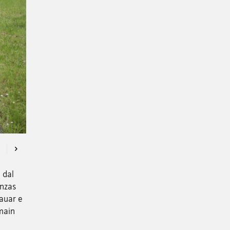
Previous
Next
 dal
anzas
sauar e
main