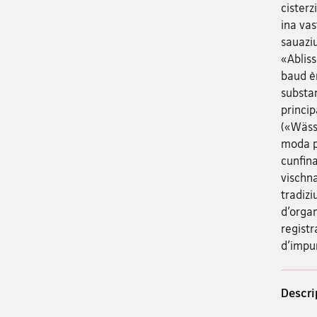
cisterz
ina vas
sauaziu
«Abliss
baud è
substan
princip
(«Wäss
moda pr
cunfina
vischn
tradizi
d’orga
registr
d'impu
Descri