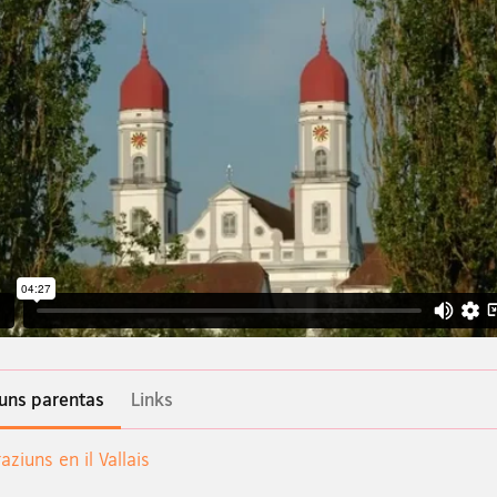
iuns parentas
Links
ziuns en il Vallais