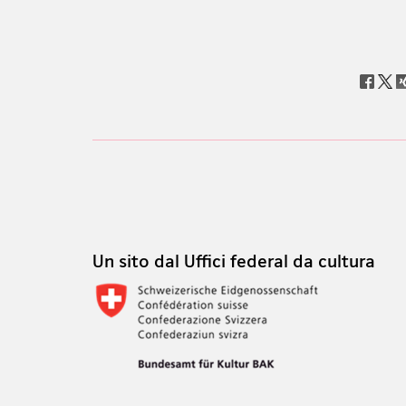
Social
share
Footer
Footer
Un sito dal Uffici federal da cultura