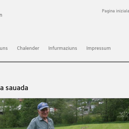
Pagina inizial
n
uns
Chalender
Infurmaziuns
Impressum
a sauada