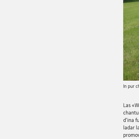
In pur 
Las «W
chantun
d'ina f
ladar 
promovi