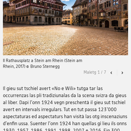
Il Rathausplatz a Stein am Rhein (Stein am
Rhein, 2017) © Bruno Sternegg
Maletg
1
/
7
Previous
Nex
Il gieu sut tschiel avert «No e Wili» tutga tar las
occurrenzas las pli tradiziunalas da la scena svizra da gieus
al liber. Dapi l'onn 1924 vegn preschentà il gieu sut tschiel
avert en intervals irregulars. Tut en tut passa 123'000
aspectaturas ed aspectaturs han visità las otg inscenaziuns
d'enfin ussa. Suenter l'onn 1924 han quellas gì lieu ils onns
1930, 1957, 1986, 1991, 1998, 2007 e 2016. Fin 300