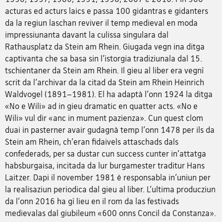
acturas ed acturs laics e passa 100 gidantras e gidanters
da la regiun laschan reviver il temp medieval en moda
impressiunanta davant la culissa singulara dal
Rathausplatz da Stein am Rhein. Giugada vegn ina ditga
captivanta che sa basa sin l'istorgia tradiziunala dal 15.
tschientaner da Stein am Rhein. Il gieu al liber era vegnì
scrit da l'archivar da la citad da Stein am Rhein Heinrich
Waldvogel (1891–1981). El ha adaptà l'onn 1924 la ditga
«No e Wili» ad in gieu dramatic en quatter acts. «No e
Wili» vul dir «anc in mument pazienza». Cun quest clom
duai in pasterner avair gudagnà temp l'onn 1478 per ils da
Stein am Rhein, ch'eran fidaivels attaschads dals
confederads, per sa dustar cun success cunter in'attatga
habsburgaisa, incitada da lur burgamester traditur Hans
Laitzer. Dapi il november 1981 è responsabla in'uniun per
la realisaziun periodica dal gieu al liber. L'ultima producziun
da l'onn 2016 ha gì lieu en il rom da las festivads
medievalas dal giubileum «600 onns Concil da Constanza».