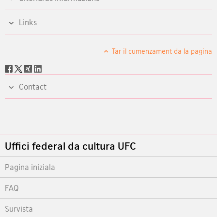
Links
Tar il cumenzament da la pagina
Social
share
Contact
Footer
Uffici federal da cultura UFC
Pagina iniziala
FAQ
Survista