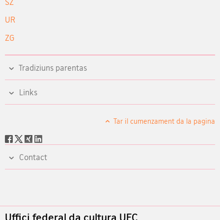
SZ
UR
ZG
Tradiziuns parentas
Links
Tar il cumenzament da la pagina
Social
share
Contact
Footer
Uffici federal da cultura UFC