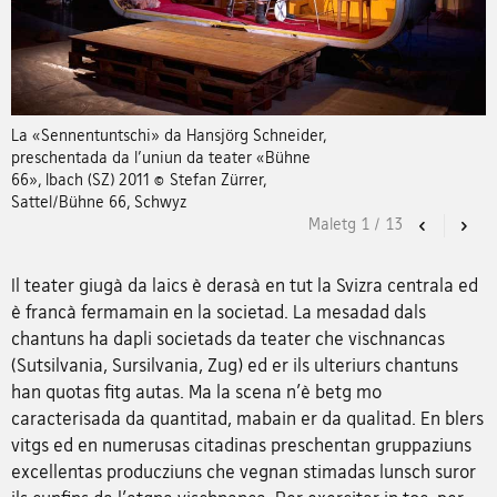
La «Sennentuntschi» da Hansjörg Schneider,
preschentada da l'uniun da teater «Bühne
66», Ibach (SZ) 2011 © Stefan Zürrer,
Sattel/Bühne 66, Schwyz
Maletg
1
/
13
Previous
Nex
Il teater giugà da laics è derasà en tut la Svizra centrala ed
è francà fermamain en la societad. La mesadad dals
chantuns ha dapli societads da teater che vischnancas
(Sutsilvania, Sursilvania, Zug) ed er ils ulteriurs chantuns
han quotas fitg autas. Ma la scena n'è betg mo
caracterisada da quantitad, mabain er da qualitad. En blers
vitgs ed en numerusas citadinas preschentan gruppaziuns
excellentas producziuns che vegnan stimadas lunsch suror