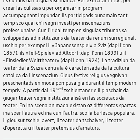
ils cunfins da l'atgna vischnanca. Per exercitar in toc, per
crear las culissas u per organisar in program
accumpagnant impundan ils participads bunamain tant
temp sco quai ch'i vegn investì per inscenaziuns
professiunalas. Cun l’ir dal temp èn singulas tribunas sa
sviluppadas ad instituziuns da teater da renum surregiunal,
uschia per exempel il «Japanesenspiel» a Sviz (dapi l'onn
1857), ils «Tell-Spiele» ad Altdorf (dapi l'onn 1899) u il
«Einsiedler Welttheater» (dapi l'onn 1924). La tradiziun da
teater da la Svizra centrala è caracterisada da la cultura
catolica da l'inscenaziun. Gieus festivs religius vegnivan
preschentads en moda pompusa gia durant il temp modern
avel
tempriv. A partir dal 19
tschientaner è il plaschair da
giugar teater vegnì instituziunalisà en las societads da
teater. En ina scena animada existan oz differentas spartas
ina sper l'autra ed ina cun l'autra, sco la burlesca populara,
il gieu sut tschiel avert, il teater da tschaiver, il teater
d'operetta u il teater pretensius d'amaturs.