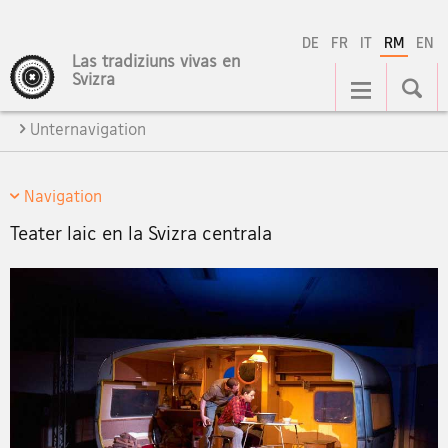
DE
FR
IT
RM
EN
Las tradiziuns vivas en
Hauptnavigation
Svizra
Unternavigation
Navigation
Teater laic en la Svizra centrala