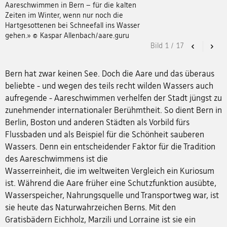
Aareschwimmen in Bern – für die kalten
Zeiten im Winter, wenn nur noch die
Hartgesottenen bei Schneefall ins Wasser
gehen.» © Kaspar Allenbach/aare.guru
Bild
1
/
17
Previous
Nex
Bern hat zwar keinen See. Doch die Aare und das überaus
beliebte - und wegen des teils recht wilden Wassers auch
aufregende - Aareschwimmen verhelfen der Stadt jüngst zu
zunehmender internationaler Berühmtheit. So dient Bern in
Berlin, Boston und anderen Städten als Vorbild fürs
Flussbaden und als Beispiel für die Schönheit sauberen
Wassers. Denn ein entscheidender Faktor für die Tradition
des Aareschwimmens ist die
Wasserreinheit, die im weltweiten Vergleich ein Kuriosum
ist. Während die Aare früher eine Schutzfunktion ausübte,
Wasserspeicher, Nahrungsquelle und Transportweg war, ist
sie heute das Naturwahrzeichen Berns. Mit den
Gratisbädern Eichholz, Marzili und Lorraine ist sie ein