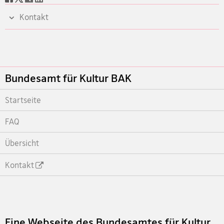
share
Kontakt
Footer
Bundesamt für Kultur BAK
Startseite
FAQ
Übersicht
Kontakt
Footer
Eine Webseite des Bundesamtes für Kultur