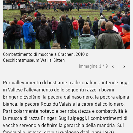
Combattimento di mucche a Grächen, 2010 ©
Geschichtsmuseum Wallis, Sitten
Immagine
1
/
9
Previous
Nex
Per «allevamento di bestiame tradizionale» si intende oggi
in Vallese l’allevamento delle seguenti razze: i bovini
Eringer o Evolène, la pecora dal naso nero, la pecora alpina
bianca, la pecora Roux du Valais e la capra dal collo nero.
Particolarmente notevole per robustezza e combattività è
la mucca di razza Eringer. Sugli alpeggi, i combattimenti di
vacche servono a definire la gerarchia della mandria. Sul
fondovalle, invece, dove si svolgono dagli anni 1920,