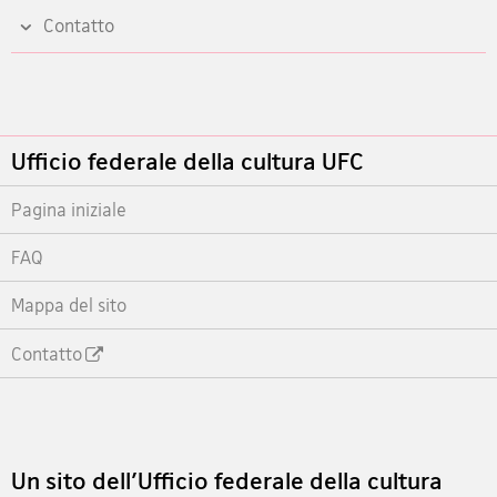
share
Contatto
Footer
Ufficio federale della cultura UFC
Pagina iniziale
FAQ
Mappa del sito
Contatto
Footer
Un sito dell'Ufficio federale della cultura