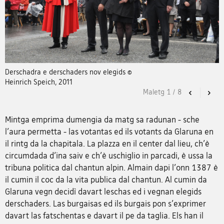
Derschadra e derschaders nov elegids ©
Heinrich Speich, 2011
Maletg
1
/
8
Previous
Nex
Mintga emprima dumengia da matg sa radunan - sche
l'aura permetta - las votantas ed ils votants da Glaruna en
il rintg da la chapitala. La plazza en il center dal lieu, ch'è
circumdada d'ina saiv e ch'è uschiglio in parcadi, è ussa la
tribuna politica dal chantun alpin. Almain dapi l'onn 1387 è
il cumin il coc da la vita publica dal chantun. Al cumin da
Glaruna vegn decidì davart leschas ed i vegnan elegids
derschaders. Las burgaisas ed ils burgais pon s'exprimer
davart las fatschentas e davart il pe da taglia. Els han il