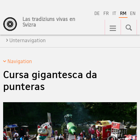
DE
FR
IT
RM
EN
Las tradiziuns vivas en
Hauptnavigation
Svizra
Unternavigation
Navigation
Cursa gigantesca da
punteras