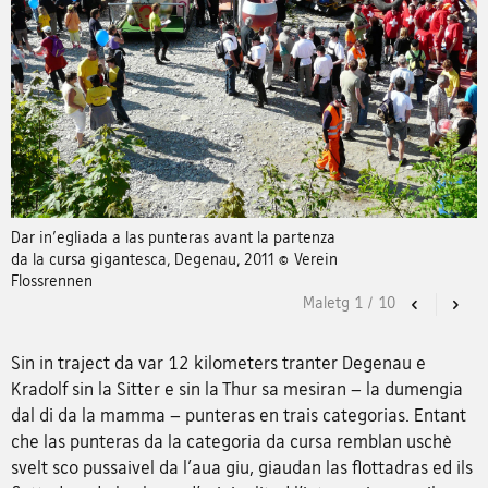
Dar in'egliada a las punteras avant la partenza
da la cursa gigantesca, Degenau, 2011 © Verein
Flossrennen
Maletg
1
/
10
Previous
Nex
Sin in traject da var 12 kilometers tranter Degenau e
Kradolf sin la Sitter e sin la Thur sa mesiran – la dumengia
dal di da la mamma – punteras en trais categorias. Entant
che las punteras da la categoria da cursa remblan uschè
svelt sco pussaivel da l'aua giu, giaudan las flottadras ed ils