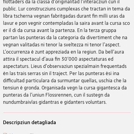
flottaders da la classa d'originalitad l'interacziun cun il
public. Lur construcziuns cumplexas che tractan in tema da
libra tscherna vegnan fabritgadas durant fin milli uras da
lavur e pon vegnir contempladas la saira avant la cursa sco
er il di da cursa avant la partenza. En la terza gruppa
partan las punteras da la categoria da divertiment che na
vegnan valitadas ni tenor la sveltezza ni tenor l'aspect.
L'occurrenza è zunt appreziada en la regiun. Da bell'aura
attira il spectacul d'aua fin 30'000 aspectaturas ed
aspectaturs. Lieus d'observaziun spezialmain frequentads
èn las trais serras sin il traject. Per las punteras èsi ina
difficultad particulara da surmuntar quellas, uschia che la
tensiun è gronda. Organisada vegn la cursa gigantesca da
punteras da l'uniun Flossrennen, cun il sustegn da
nundumbraivlas gidantras e gidanters voluntars.
Descripziun detagliada