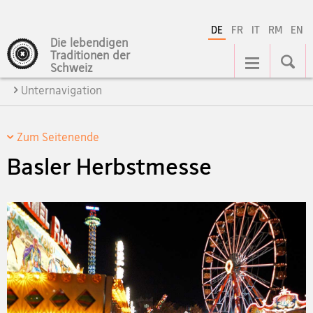
DE
FR
IT
RM
EN
Die lebendigen
Hauptnavigation
Traditionen der
Schweiz
Unternavigation
Zum Seitenende
Basler Herbstmesse