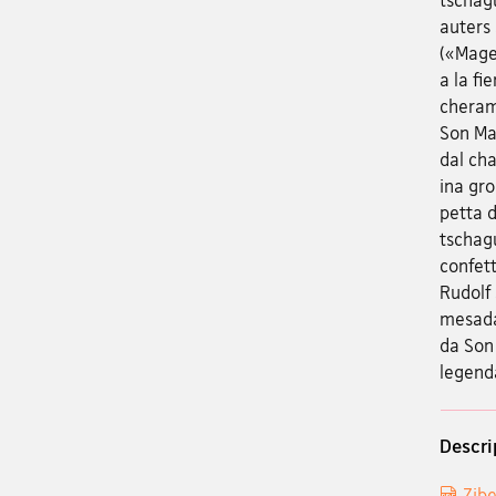
auters 
(«Magen
a la fi
cherami
Son Mar
dal cha
ina gro
petta d
tschagu
confett
Rudolf 
mesada
da Son
legenda
Descri
Zibe