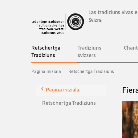
Las tradiziuns vivas e
Svizra
Hauptnavigation
Retschertga
Tradiziuns
Chant
current
Tradiziuns
svizzers
page
Breadcrumb
Pagina iniziala
Retschertga Tradiziuns
Zurück
Fier
Pagina iniziala
Retschertga Tradiziuns