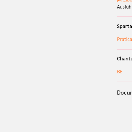
Ausfüh
Sparta
Pratica
Chant
BE
Docum