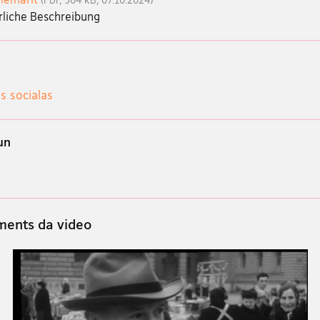
rliche Beschreibung
s socialas
un
ents da video