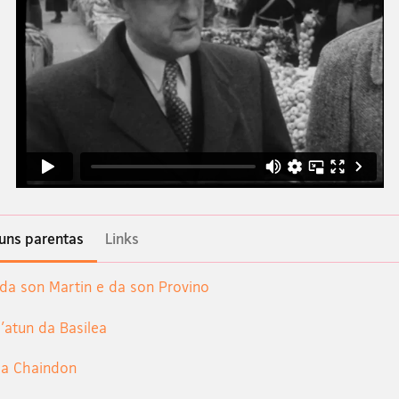
iuns parentas
Links
 da son Martin e da son Provino
d'atun da Basilea
da Chaindon