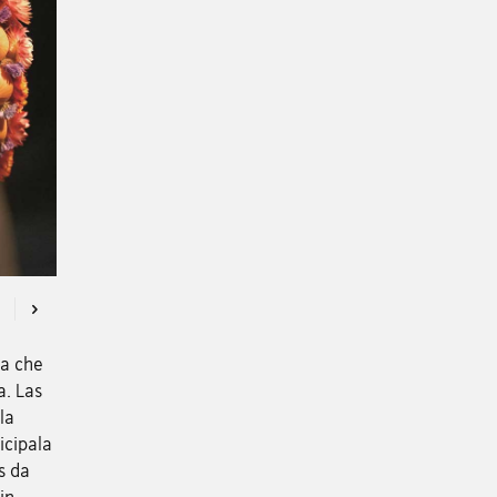
Previous
Next
la che
a. Las
la
icipala
s da
in