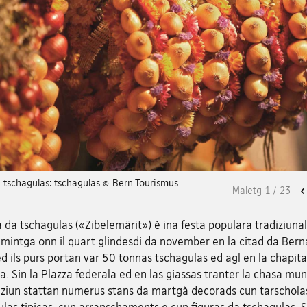
a tschagulas: tschagulas © Bern Tourismus
Maletg
1
/
23
a da tschagulas («Zibelemärit») è ina festa populara tradiziuna
 mintga onn il quart glindesdi da november en la citad da Bern
d ils purs portan var 50 tonnas tschagulas ed agl en la chapita
a. Sin la Plazza federala ed en las giassas tranter la chasa mun
taziun stattan numerus stans da martgà decorads cun tarschola
las tipicas, cun arranschaments e cun figuras da tschagulas. S