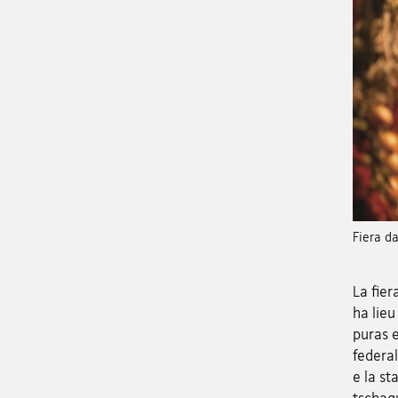
Fiera d
La fier
ha lieu
puras e
federal
e la s
tschagu