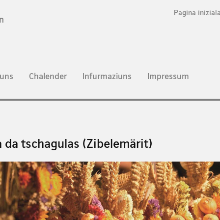
Pagina inizial
n
uns
Chalender
Infurmaziuns
Impressum
a da tschagulas (Zibelemärit)