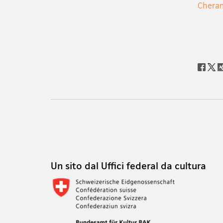
Cheram
Social
share
Footer
Footer
Un sito dal Uffici federal da cultura