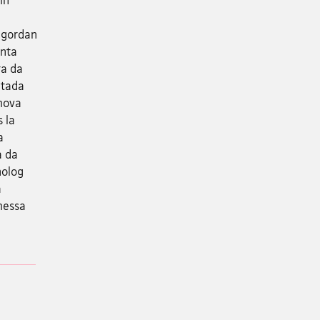
regordan
enta
ra da
itada
 mova
 la
a
a da
nolog
a
messa