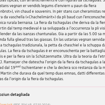
stans vegnan er vendids legums d'enviern u paun da fiera
brot»), vin chaud e souvenirs. In pèr stans cun cheramistas 
era da vaschella («Chachelimärit») da pli baud cun l‘enconusch
ca rurala bernaisa. La fiera da tschagulas che deriva da la fie
tin dal temp medieval è sa sviluppada a l'occurrenza la pli vis
lender da las isanzas chantunalas. Gia a partir da las 5.00 sa
nda fulla glieud tras las giassas. En las ustarias vegnan servidas
a tschagulas tradiziunala, la petta da chaschiel e la schuppa d
las. La fiera da tschagulas è er enconuschenta per la battagli
is e per la fiera sin la Schützenmatte. Ultra da la teoria da l'et
J. Ramseyer che datescha l'origin da la fiera da tschagulas a l
avel
d dal 19
tschientaner e che la declera sco restanza da la 
 Martin che durava da quel temp duas emnas, datti differentas
s da l'origin da la fiera da tschagulas.
pziun detagliada
lemärit
(PDF, 304 kB, 07.10.2024)