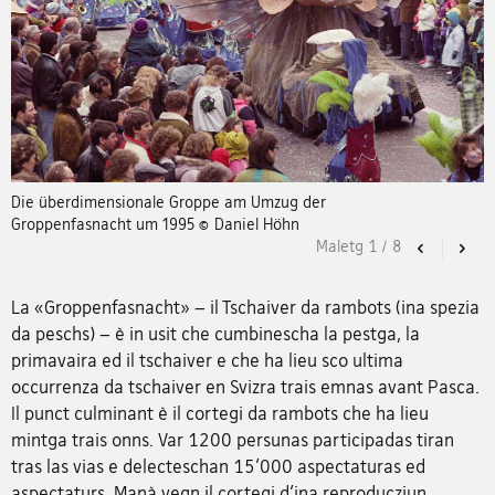
Die überdimensionale Groppe am Umzug der
Groppenfasnacht um 1995 © Daniel Höhn
Maletg
1
/
8
Previous
Nex
La «Groppenfasnacht» – il Tschaiver da rambots (ina spezia
da peschs) – è in usit che cumbinescha la pestga, la
primavaira ed il tschaiver e che ha lieu sco ultima
occurrenza da tschaiver en Svizra trais emnas avant Pasca.
Il punct culminant è il cortegi da rambots che ha lieu
mintga trais onns. Var 1200 persunas participadas tiran
tras las vias e delecteschan 15'000 aspectaturas ed
aspectaturs. Manà vegn il cortegi d'ina reproducziun