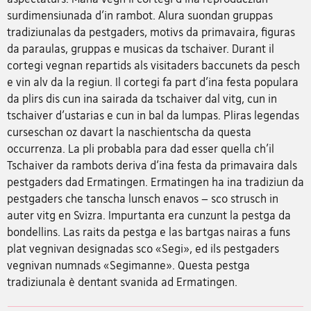
surdimensiunada d'in rambot. Alura suondan gruppas
tradiziunalas da pestgaders, motivs da primavaira, figuras
da paraulas, gruppas e musicas da tschaiver. Durant il
cortegi vegnan repartids als visitaders baccunets da pesch
e vin alv da la regiun. Il cortegi fa part d'ina festa populara
da plirs dis cun ina sairada da tschaiver dal vitg, cun in
tschaiver d'ustarias e cun in bal da lumpas. Pliras legendas
curseschan oz davart la naschientscha da questa
occurrenza. La pli probabla para dad esser quella ch'il
Tschaiver da rambots deriva d'ina festa da primavaira dals
pestgaders dad Ermatingen. Ermatingen ha ina tradiziun da
pestgaders che tanscha lunsch enavos – sco strusch in
auter vitg en Svizra. Impurtanta era cunzunt la pestga da
bondellins. Las raits da pestga e las bartgas nairas a funs
plat vegnivan designadas sco «Segi», ed ils pestgaders
vegnivan numnads «Segimanne». Questa pestga
tradiziunala è dentant svanida ad Ermatingen.