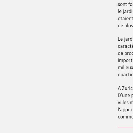
sont f
le jard
étaien
de plus
Le jar
caracté
de prod
importa
milieux
quartie
A Zuric
D’une p
villes 
l’appui
commun