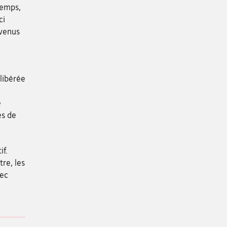
temps,
ci
evenus
libérée
e
és de
if.
re, les
vec