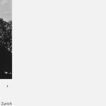
Previous
Next
t Zurich