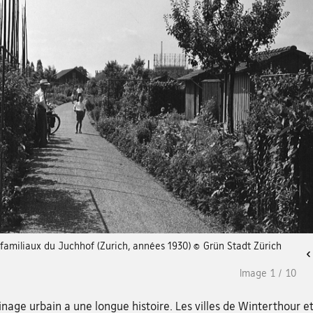
 familiaux du Juchhof (Zurich, années 1930) © Grün Stadt Zürich
Image
1
/
10
inage urbain a une longue histoire. Les villes de Winterthour e