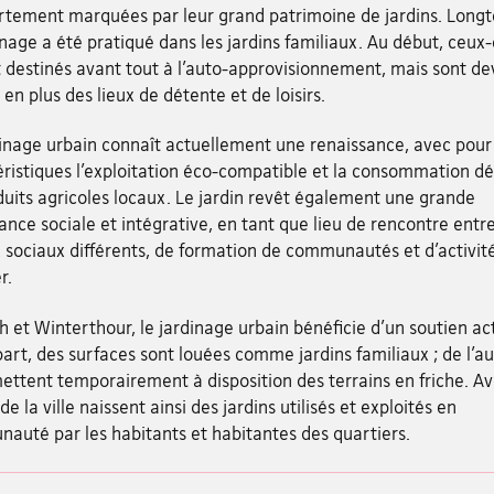
ortement marquées par leur grand patrimoine de jardins. Long
inage a été pratiqué dans les jardins familiaux. Au début, ceux-
t destinés avant tout à l’auto-approvisionnement, mais sont d
 en plus des lieux de détente et de loisirs.
dinage urbain connaît actuellement une renaissance, avec pour
ristiques l’exploitation éco-compatible et la consommation dé
uits agricoles locaux. Le jardin revêt également une grande
nce sociale et intégrative, en tant que lieu de rencontre entr
 sociaux différents, de formation de communautés et d’activit
r.
h et Winterthour, le jardinage urbain bénéficie d’un soutien act
art, des surfaces sont louées comme jardins familiaux ; de l’aut
mettent temporairement à disposition des terrains en friche. A
 de la ville naissent ainsi des jardins utilisés et exploités en
auté par les habitants et habitantes des quartiers.