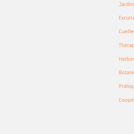
Jardin
Excurs
Cueille
Thérap
Herbor
Botani
Pratiq
Coopér