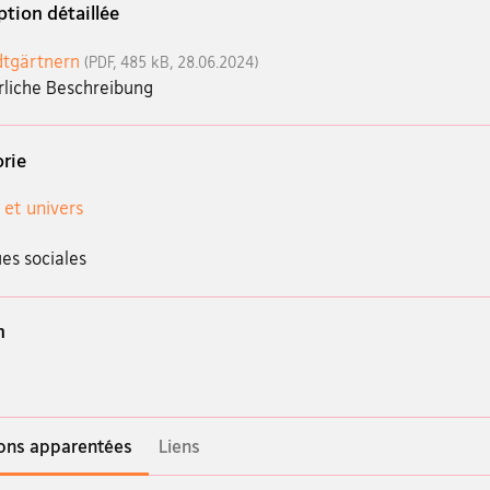
ption détaillée
dtgärtnern
(PDF, 485 kB, 28.06.2024)
rliche Beschreibung
rie
 et univers
es sociales
n
ions apparentées
Liens