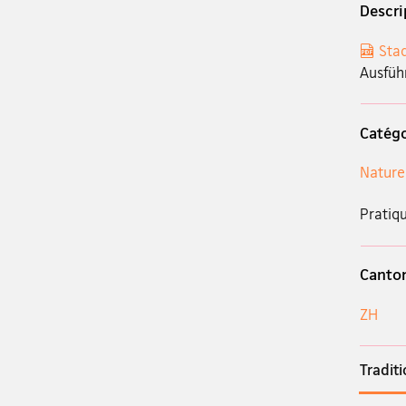
Descri
Sta
Ausfüh
Catégo
Nature
Pratiqu
Canto
ZH
Tradit