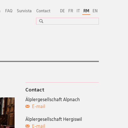
a
FAQ
Survista
Contact
DE
FR
IT
RM
EN
Suche
Contact
Älplergesellschaft Alpnach
E-mail
Älplergesellschaft Hergiswil
E-mail