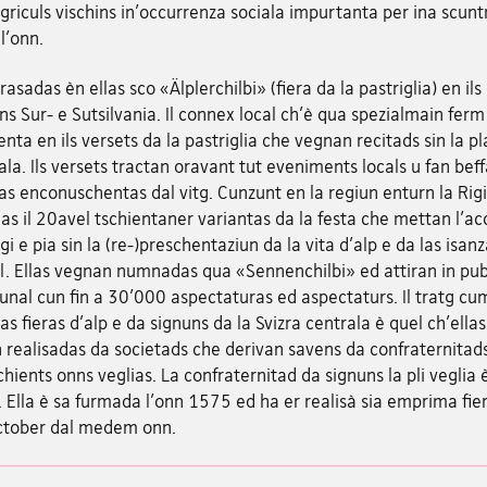
griculs vischins in'occurrenza sociala impurtanta per ina scun
l'onn.
derasadas èn ellas sco «Älplerchilbi» (fiera da la pastriglia) en ils
s Sur- e Sutsilvania. Il connex local ch'è qua spezialmain ferm
nta en ils versets da la pastriglia che vegnan recitads sin la pl
ala. Ils versets tractan oravant tut eveniments locals u fan bef
s enconuschentas dal vitg. Cunzunt en la regiun enturn la Rigi
s il 20avel tschientaner variantas da la festa che mettan l'ac
egi e pia sin la (re-)preschentaziun da la vita d'alp e da las isan
l. Ellas vegnan numnadas qua «Sennenchilbi» ed attiran in pub
unal cun fin a 30'000 aspectaturas ed aspectaturs. Il tratg cu
las fieras d'alp e da signuns da la Svizra centrala è quel ch'ellas
 realisadas da societads che derivan savens da confraternitad
schients onns veglias. La confraternitad da signuns la pli veglia 
. Ella è sa furmada l'onn 1575 ed ha er realisà sia emprima fier
ctober dal medem onn.