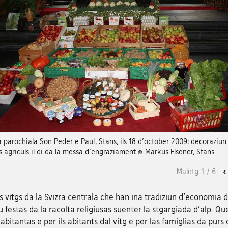
 parochiala Son Peder e Paul, Stans, ils 18 d'october 2009: decoraziun
 agriculs il di da la messa d'engraziament © Markus Elsener, Stans
Maletg
1
/
6
s vitgs da la Svizra centrala che han ina tradiziun d'economia d
u festas da la racolta religiusas suenter la stgargiada d'alp. Qu
 abitantas e per ils abitants dal vitg e per las famiglias da purs 