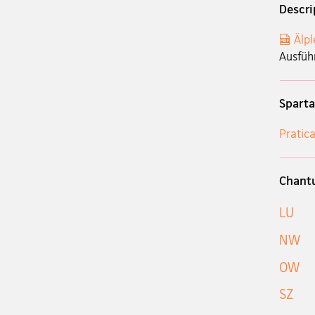
Descri
Älpl
Ausfüh
Sparta
Pratica
Chant
LU
NW
OW
SZ