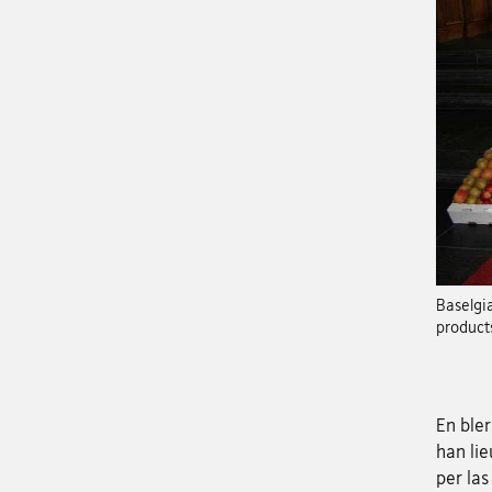
Baselgia
products
En bler
han lie
per las