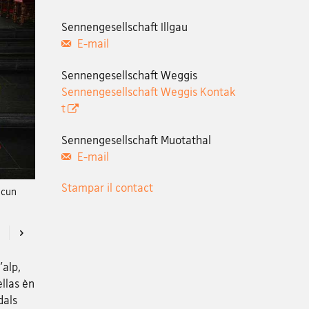
Sennengesellschaft Illgau
E-mail
Sennengesellschaft Weggis
Sennengesellschaft Weggis Kontak
t
Sennengesellschaft Muotathal
E-mail
Stampar il contact
 cun
Previous
Next
'alp,
ellas èn
dals