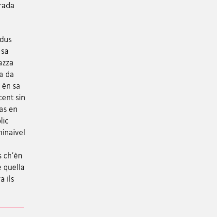
trada
 dus
 sa
azza
fa da
 èn sa
cent sin
zas en
lic
minaivel
s ch'èn
è quella
a ils