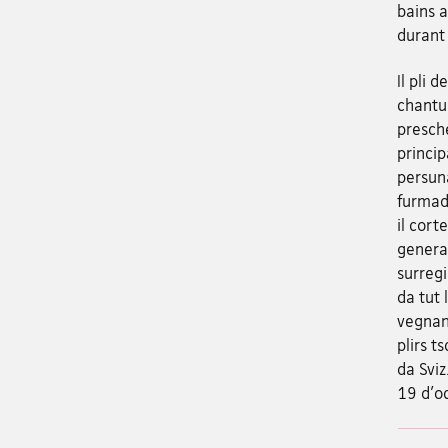
bains a
durant 
Il pli 
chantun
presche
princip
persuna
furmada
il cort
genera
surregi
da tut 
vegnan
plirs t
da Sviz
19 d'o