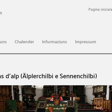
Pagina inizial
n
uns
Chalender
Infurmaziuns
Impressum
as d'alp (Älplerchilbi e Sennenchilbi)