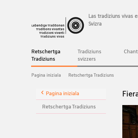
Las tradiziuns vivas e
Svizra
Hauptnavigation
Retschertga
Tradiziuns
Chant
current
Tradiziuns
svizzers
page
Breadcrumb
Pagina iniziala
Retschertga Tradiziuns
Zurück
Fier
Pagina iniziala
Retschertga Tradiziuns