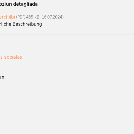
pziun detagliada
erchilbi
(PDF, 485 kB, 16.07.2024)
rliche Beschreibung
s socialas
un