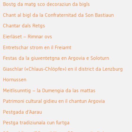
Bostg da matg sco decoraziun da bigls
Chant al bigl da la Confraternitad da Son Bastiaun
Chantar dals Retgs
Eierläset – Rimnar ovs
Entretschar strom en il Freiamt
Festas da la giuventetgna en Argovia e Soloturn
Giaschlar («Chlaus-Chlöpfe») en il district da Lenzburg
Hornussen
Meitlisunntig – la Dumengia da las mattas
Patrimoni cultural gidieu en il chantun Argovia
Pestgada d'Aarau
Pestga tradiziunala cun furtga