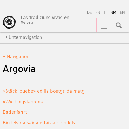
DE
FR
IT
RM
EN
Las tradiziuns vivas en
Hauptnavigation
Svizra
Unternavigation
Navigation
Argovia
«Stäcklibuebe» ed ils bostgs da matg
«Wiedlingsfahren»
Badenfahrt
Bindels da saida e taisser bindels