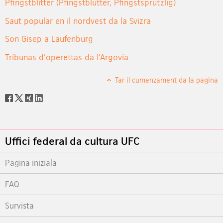
Pfingstblitter (Pfingstblütter, Pfingstsprützlig)
Saut popular en il nordvest da la Svizra
Son Gisep a Laufenburg
Tribunas d'operettas da l'Argovia
Tar il cumenzament da la pagina
Social
share
Footer
Uffici federal da cultura UFC
Pagina iniziala
FAQ
Survista