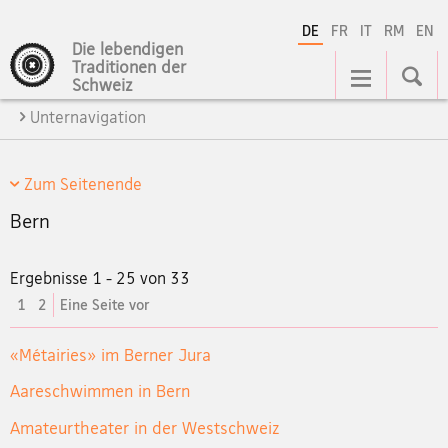
DE
FR
IT
RM
EN
Die lebendigen
Hauptnavigation
Traditionen der
Schweiz
Unternavigation
Zum Seitenende
Bern
Ergebnisse 1 - 25 von 33
aktuelles
1
2
Eine Seite vor
Element
«Métairies» im Berner Jura
Aareschwimmen in Bern
Amateurtheater in der Westschweiz