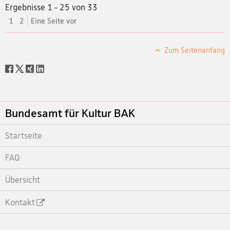
Ergebnisse 1 - 25 von 33
aktuelles
1
2
Eine Seite vor
Element
Zum Seitenanfang
Social
share
Footer
Bundesamt für Kultur BAK
Startseite
FAQ
Übersicht
Kontakt
Footer