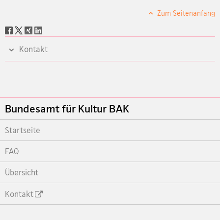
Zum Seitenanfang
Social
share
Kontakt
Footer
Bundesamt für Kultur BAK
Startseite
FAQ
Übersicht
Kontakt
Footer