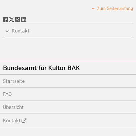
Zum Seitenanfang
Social
share
Kontakt
Footer
Bundesamt für Kultur BAK
Startseite
FAQ
Übersicht
Kontakt
Footer