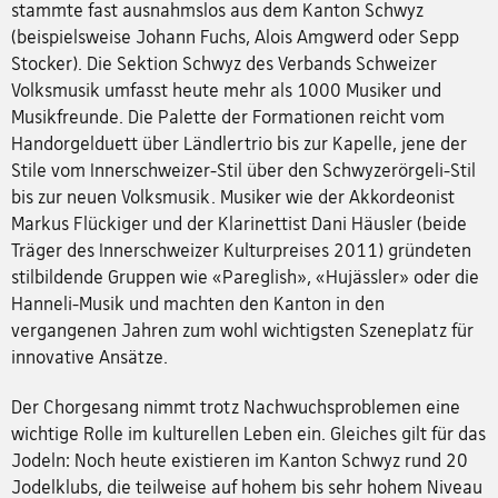
stammte fast ausnahmslos aus dem Kanton Schwyz
(beispielsweise Johann Fuchs, Alois Amgwerd oder Sepp
Stocker). Die Sektion Schwyz des Verbands Schweizer
Volksmusik umfasst heute mehr als 1000 Musiker und
Musikfreunde. Die Palette der Formationen reicht vom
Handorgelduett über Ländlertrio bis zur Kapelle, jene der
Stile vom Innerschweizer-Stil über den Schwyzerörgeli-Stil
bis zur neuen Volksmusik. Musiker wie der Akkordeonist
Markus Flückiger und der Klarinettist Dani Häusler (beide
Träger des Innerschweizer Kulturpreises 2011) gründeten
stilbildende Gruppen wie «Pareglish», «Hujässler» oder die
Hanneli-Musik und machten den Kanton in den
vergangenen Jahren zum wohl wichtigsten Szeneplatz für
innovative Ansätze.
Der Chorgesang nimmt trotz Nachwuchsproblemen eine
wichtige Rolle im kulturellen Leben ein. Gleiches gilt für das
Jodeln: Noch heute existieren im Kanton Schwyz rund 20
Jodelklubs, die teilweise auf hohem bis sehr hohem Niveau